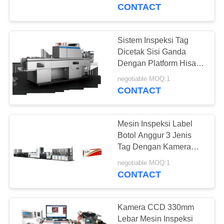
KUALITAS
CONTACT
HUBUNGI
Sistem Inspeksi Tag
27
KAMI
Dicetak Sisi Ganda
Mesin Inspeksi
Dengan Platform Hisap
Sepenuhnya
BERITA
Label
negotiable MOQ:1
CONTACT
PERMINTAAN
Mesin Inspeksi Label
PENAWARAN
Botol Anggur 3 Jenis
Tag Dengan Kamera
28
Pemindaian Warna RGB
SITEMAP
negotiable MOQ:1
Mesin Inspeksi
CONTACT
Karton
PRIVACY
POLICY
Kamera CCD 330mm
Lebar Mesin Inspeksi