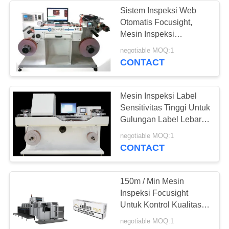
Sistem Inspeksi Web
Otomatis Focusight,
21
Mesin Inspeksi
Peralatan Inspeksi
Pencetakan Flexo
negotiable MOQ:1
CONTACT
Elektronik
Mesin Inspeksi Label
Sensitivitas Tinggi Untuk
Gulungan Label Lebar
330mm
13
negotiable MOQ:1
CONTACT
Sistem Visi Kontrol
Kualitas
150m / Min Mesin
Inspeksi Focusight
Untuk Kontrol Kualitas
Label Anggur
negotiable MOQ:1