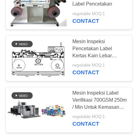
Label Pencetakan
negotiable MOQ:1
CONTACT
21
Peralatan Inspeksi
Mesin Inspeksi
Pengemasan
Pencetakan Label
Kertas Kain Lebar
330mm
negotiable MOQ:1
CONTACT
0
Mesin Inspeksi Label
Pengelompokan
Verifikasi 700GSM 250m
/ Min Untuk Kemasan
Bunga
Pharmceuticals
negotiable MOQ:1
CONTACT