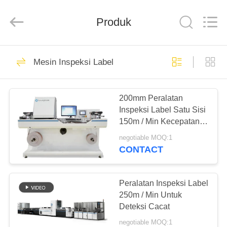
2026
Focusight
Technology
Co.,Ltd.
Produk
All
Rights
Reserved.
RUMAH
32
Mesin Inspeksi Label
Mesin Inspeksi
PRODUK
Focusight
200mm Peralatan
Inspeksi Label Satu Sisi
TENTANG
150m / Min Kecepatan
KAMI
Tinggi
negotiable MOQ:1
CONTACT
30
TUR
Mesin Inspeksi
PABRIK
Peralatan Inspeksi Label
250m / Min Untuk
Pencetakan
Deteksi Cacat
KONTROL
negotiable MOQ:1