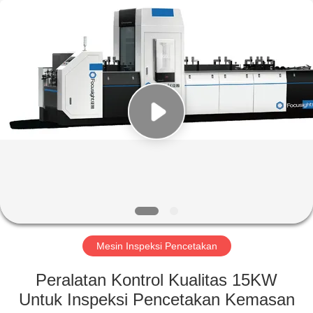
2026
Focusight
Technology
Co.,Ltd.
All
Rights
Reserved.
RUMAH
PRODUK
TENTANG
KAMI
TUR
PABRIK
Mesin Inspeksi Pencetakan
Peralatan Kontrol Kualitas 15KW
KONTROL
Untuk Inspeksi Pencetakan Kemasan