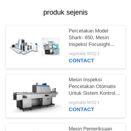
produk sejenis
Percetakan Model
Shark- 650, Mesin
Inspeksi Focusight
Untuk Karton Lipat
negotiable MOQ:1
Vodka
CONTACT
Mesin Inspeksi
Pencetakan Otomatis
Untuk Sistem Kontrol
Kualitas Label Garmen
negotiable MOQ:1
dengan Kecepatan
CONTACT
150m / mnt
Mesin Pemeriksaan