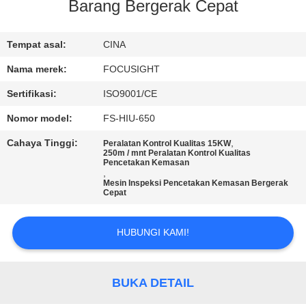
KUALITAS
Barang Bergerak Cepat
HUBUNGI
Tempat asal:
CINA
KAMI
Nama merek:
FOCUSIGHT
Sertifikasi:
ISO9001/CE
BERITA
Nomor model:
FS-HIU-650
Cahaya Tinggi:
,
Peralatan Kontrol Kualitas 15KW
PERMINTAAN
250m / mnt Peralatan Kontrol Kualitas
Pencetakan Kemasan
,
PENAWARAN
Mesin Inspeksi Pencetakan Kemasan Bergerak
Cepat
SITEMAP
HUBUNGI KAMI!
PRIVACY
BUKA DETAIL
POLICY