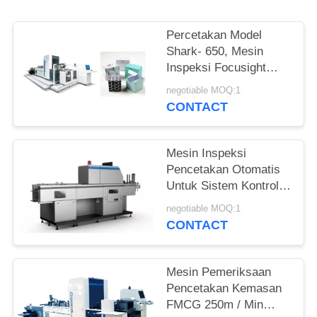
Percetakan Model
Shark- 650, Mesin
Inspeksi Focusight
Untuk Karton Lipat
negotiable MOQ:1
Vodka
CONTACT
Mesin Inspeksi
Pencetakan Otomatis
Untuk Sistem Kontrol
Kualitas Label Garmen
negotiable MOQ:1
dengan Kecepatan
CONTACT
150m / mnt
Mesin Pemeriksaan
Pencetakan Kemasan
FMCG 250m / Min