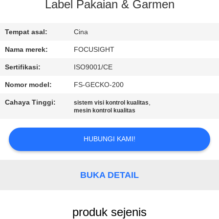
KUALITAS
Label Pakaian & Garmen
HUBUNGI
Tempat asal:
Cina
KAMI
Nama merek:
FOCUSIGHT
Sertifikasi:
ISO9001/CE
BERITA
Nomor model:
FS-GECKO-200
Cahaya Tinggi:
,
sistem visi kontrol kualitas
PERMINTAAN
mesin kontrol kualitas
PENAWARAN
HUBUNGI KAMI!
SITEMAP
BUKA DETAIL
PRIVACY
POLICY
produk sejenis