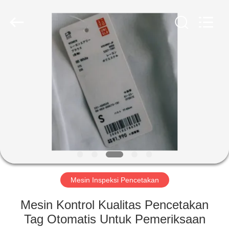
2026
Focusight
Technology
Co.,Ltd.
All
Rights
Reserved.
RUMAH
PRODUK
TENTANG
KAMI
TUR
PABRIK
Mesin Inspeksi Pencetakan
Mesin Kontrol Kualitas Pencetakan
KONTROL
Tag Otomatis Untuk Pemeriksaan