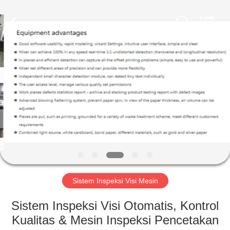
2026
Focusight
Technology
Co.,Ltd.
All
Rights
Reserved.
RUMAH
PRODUK
TENTANG
KAMI
TUR
PABRIK
Sistem Inspeksi Visi Mesin
Sistem Inspeksi Visi Otomatis, Kontrol
KONTROL
Kualitas & Mesin Inspeksi Pencetakan