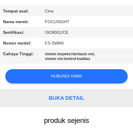
KUALITAS
Tempat asal:
Cina
HUBUNGI
Nama merek:
FOCUSIGHT
KAMI
Sertifikasi:
ISO9001/CE
Nomor model:
FS-SWAN
BERITA
Cahaya Tinggi:
,
sistem inspeksi berbasis visi
sistem visi kontrol kualitas
PERMINTAAN
PENAWARAN
HUBUNGI KAMI!
SITEMAP
BUKA DETAIL
PRIVACY
produk sejenis
POLICY