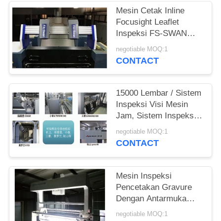
Mesin Cetak Inline
Focusight Leaflet
Inspeksi FS-SWAN
Untuk Lembar 1040mm
negotiable MOQ:1
× 720mm
CONTACT
15000 Lembar / Sistem
Inspeksi Visi Mesin
Jam, Sistem Inspeksi
Web Sempit
negotiable MOQ:1
CONTACT
Mesin Inspeksi
Pencetakan Gravure
Dengan Antarmuka
Yang Ramah Pengguna
negotiable MOQ:1