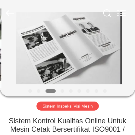
2026
Focusight
Technology
Co.,Ltd.
All
Rights
Reserved.
RUMAH
PRODUK
TENTANG
KAMI
TUR
PABRIK
Sistem Inspeksi Visi Mesin
Sistem Kontrol Kualitas Online Untuk
KONTROL
Mesin Cetak Bersertifikat ISO9001 /