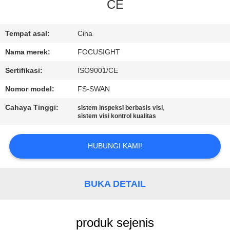
KUALITAS
CE
HUBUNGI
Tempat asal:
Cina
KAMI
Nama merek:
FOCUSIGHT
Sertifikasi:
ISO9001/CE
BERITA
Nomor model:
FS-SWAN
Cahaya Tinggi:
,
sistem inspeksi berbasis visi
PERMINTAAN
sistem visi kontrol kualitas
PENAWARAN
HUBUNGI KAMI!
SITEMAP
BUKA DETAIL
PRIVACY
POLICY
produk sejenis