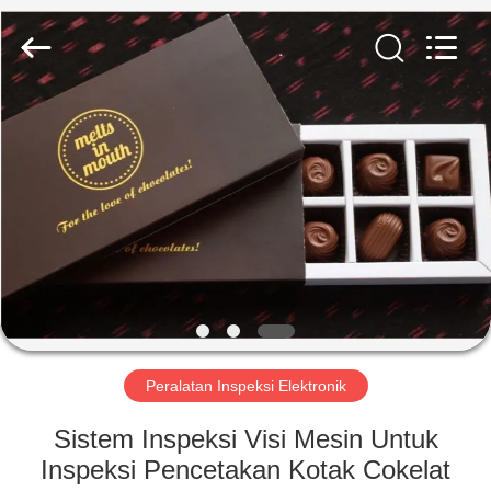
2026
Focusight
Technology
Co.,Ltd.
All
Rights
Reserved.
RUMAH
PRODUK
TENTANG
KAMI
TUR
PABRIK
Peralatan Inspeksi Elektronik
Sistem Inspeksi Visi Mesin Untuk
KONTROL
Inspeksi Pencetakan Kotak Cokelat