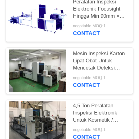
Peralatan Inspeksi
Elektronik Focusight
Hingga Min 90mm ×
90mm Dan Max
negotiable MOQ:1
480mm × 420mm
CONTACT
Mesin Inspeksi Karton
Lipat Obat Untuk
Mencetak Deteksi
Cacat
negotiable MOQ:1
CONTACT
4,5 Ton Peralatan
Inspeksi Elektronik
Untuk Kosmetik /
Karton Wewangian
negotiable MOQ:1
Lipat
CONTACT