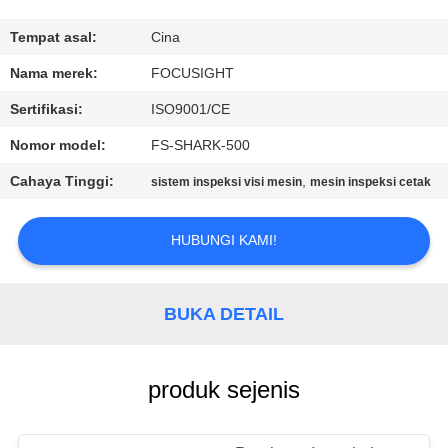
KUALITAS
Tempat asal:
Cina
HUBUNGI
Nama merek:
FOCUSIGHT
KAMI
Sertifikasi:
ISO9001/CE
Nomor model:
FS-SHARK-500
BERITA
Cahaya Tinggi:
,
sistem inspeksi visi mesin
mesin inspeksi cetak
PERMINTAAN
HUBUNGI KAMI!
PENAWARAN
BUKA DETAIL
SITEMAP
PRIVACY
produk sejenis
POLICY