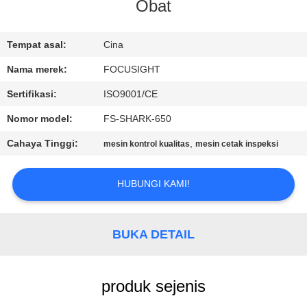
KUALITAS
Obat
HUBUNGI
Tempat asal:
Cina
KAMI
Nama merek:
FOCUSIGHT
Sertifikasi:
ISO9001/CE
BERITA
Nomor model:
FS-SHARK-650
Cahaya Tinggi:
,
mesin kontrol kualitas
mesin cetak inspeksi
PERMINTAAN
PENAWARAN
HUBUNGI KAMI!
SITEMAP
BUKA DETAIL
PRIVACY
produk sejenis
POLICY