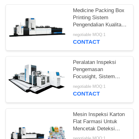
Medicine Packing Box
Printing Sistem
Pengendalian Kualitas
Visi Model Shark-500
negotiable MOQ:1
CONTACT
Peralatan Inspeksi
Pengemasan
Focusight, Sistem
Inspeksi Cetak Karton
negotiable MOQ:1
Makan Ganda
CONTACT
Mesin Inspeksi Karton
Flat Farmasi Untuk
Mencetak Deteksi
Cacat
negotiable MOQ:1