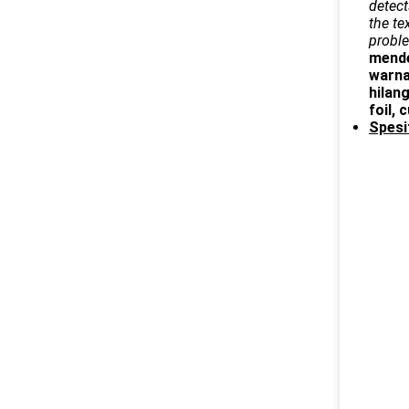
detect
the te
proble
mende
warna
hilan
foil,
Spesif