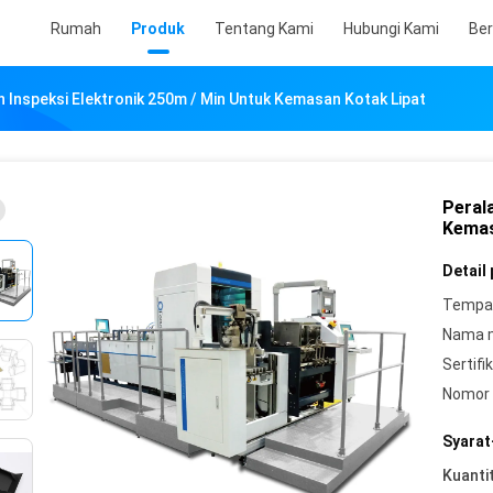
Rumah
Produk
Tentang Kami
Hubungi Kami
Ber
n Inspeksi Elektronik 250m / Min Untuk Kemasan Kotak Lipat
Peral
Kemas
Detail
Tempat
Nama 
Sertifik
Nomor 
Syarat
Kuanti