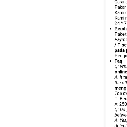
Garans
Pakar
Kami d
Kami m
24 * 7
Pemba
Paket:
Paymen
/ T s
pada 
Pengir
Faq
Q: Wha
onlin
A: It 
the ot
mengg
The ma
T: Be
A: 250
Q: Do 
betwe
A: Yes
detect