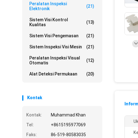
Peralatan Inspeksi
(21)
Elektronik
Sistem Visi Kontrol
(13)
Kualitas
Sistem Visi Pengemasan
(21)
Sistem Inspeksi Visi Mesin
(21)
Peralatan Inspeksi Visual
(12)
Otomatis
Alat Deteksi Permukaan
(20)
Kontak
Inform
Kontak:
Muhammad Khan
U
Tel:
+8615195977069
Ke
Faks:
86-519-80583035