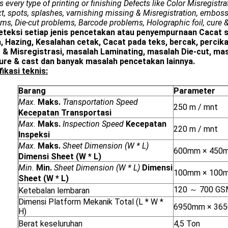
s every type of printing or finishing Defects like Color Misregistra
xt, spots, splashes, varnishing missing & Misregistration, embos
ms, Die-cut problems, Barcode problems, Holographic foil, cure 
teksi setiap jenis pencetakan atau penyempurnaan Cacat s
, Hazing, Kesalahan cetak, Cacat pada teks, bercak, percika
g & Misregistrasi, masalah Laminating, masalah Die-cut, ma
 cure & cast dan banyak masalah pencetakan lainnya.
ikasi teknis:
Barang
Parameter
Max.
Maks.
Transportation Speed
250 m / mnt
Kecepatan Transportasi
Max.
Maks.
Inspection Speed
Kecepatan
220 m / mnt
Inspeksi
Max.
Maks.
Sheet Dimension (W * L)
600mm × 450
Dimensi Sheet (W * L)
Min.
Min.
Sheet Dimension (W * L)
Dimensi
100mm × 100
Sheet (W * L)
120 ～ 700 G
Ketebalan lembaran
Dimensi Platform Mekanik Total (L * W *
6950mm × 365
H)
Berat keseluruhan
4,5 Ton