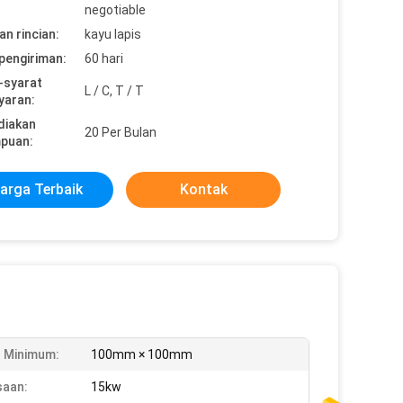
negotiable
n rincian:
kayu lapis
pengiriman:
60 hari
-syarat
L / C, T / T
yaran:
diakan
20 Per Bulan
puan:
arga Terbaik
Kontak
 Minimum:
100mm × 100mm
saan:
15kw