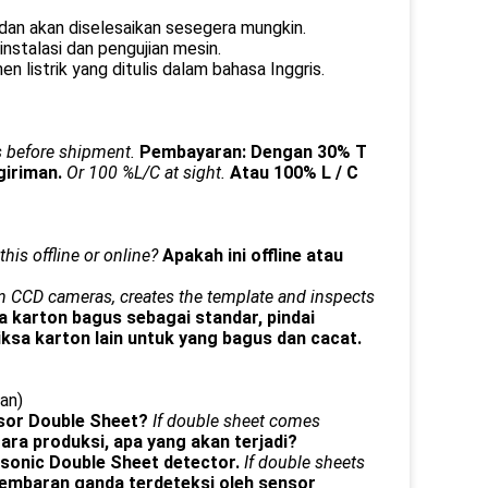
dan akan diselesaikan sesegera mungkin.
nstalasi dan pengujian mesin.
listrik yang ditulis dalam bahasa Inggris.
s before shipment.
Pembayaran: Dengan 30% T
giriman.
Or 100 %L/C at sight.
Atau 100% L / C
 this offline or online?
Apakah ini offline atau
on CCD cameras, creates the template and inspects
a karton bagus sebagai standar, pindai
sa karton lain untuk yang bagus dan cacat.
an)
sor Double Sheet?
If double sheet comes
tara produksi, apa yang akan terjadi?
rasonic Double Sheet detector.
If double sheets
lembaran ganda terdeteksi oleh sensor