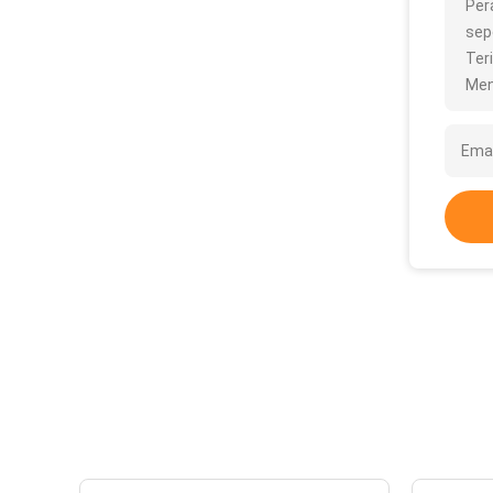
Per
sepe
Ter
Men