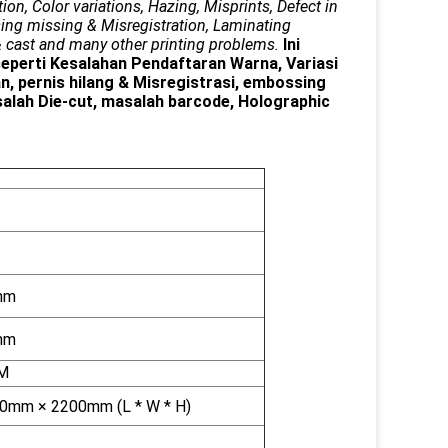
tion, Color variations, Hazing, Misprints, Defect in
sing missing & Misregistration, Laminating
& cast and many other printing problems.
Ini
eperti Kesalahan Pendaftaran Warna, Variasi
n, pernis hilang & Misregistrasi, embossing
salah Die-cut, masalah barcode, Holographic
mm
mm
SM
0mm × 2200mm (L * W * H)