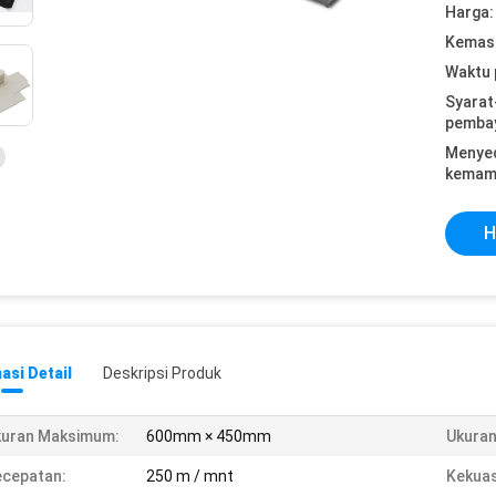
Harga:
Kemasa
Waktu 
Syarat
pemba
Menye
kemam
H
asi Detail
Deskripsi Produk
kuran Maksimum:
600mm × 450mm
Ukuran
cepatan:
250 m / mnt
Kekua