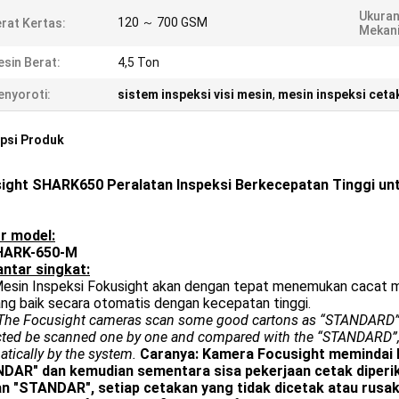
Ukuran
120 ～ 700 GSM
rat Kertas:
Mekani
sin Berat:
4,5 Ton
nyoroti:
sistem inspeksi visi mesin
,
mesin inspeksi ceta
psi Produk
ight SHARK650 Peralatan Inspeksi Berkecepatan Tinggi un
r model:
HARK-650-M
ntar singkat:
Mesin Inspeksi Fokusight akan dengan tepat menemukan cacat 
ang baik secara otomatis dengan kecepatan tinggi.
he Focusight cameras scan some good cartons as “STANDARD” and
ted be scanned one by one and compared with the “STANDARD”, an
tically by the system.
Caranya: Kamera Focusight memindai 
DAR" dan kemudian sementara sisa pekerjaan cetak diperiks
n "STANDAR", setiap cetakan yang tidak dicetak atau rusak