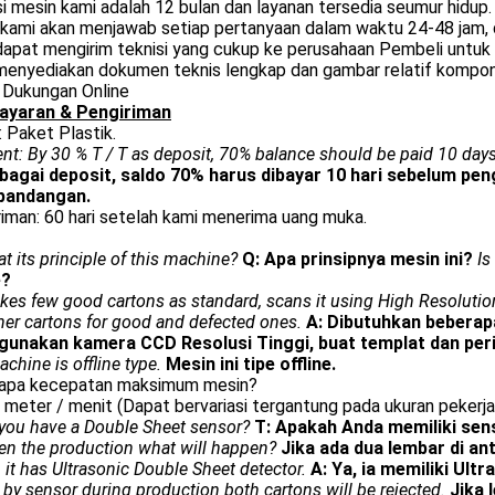
i mesin kami adalah 12 bulan dan layanan tersedia seumur hidup.
 kami akan menjawab setiap pertanyaan dalam waktu 24-48 jam, 
apat mengirim teknisi yang cukup ke perusahaan Pembeli untuk i
enyediakan dokumen teknis lengkap dan gambar relatif komponen 
 Dukungan Online
yaran & Pengiriman
 Paket Plastik.
t: By 30 % T / T as deposit, 70% balance should be paid 10 day
ebagai deposit, saldo 70% harus dibayar 10 hari sebelum pen
pandangan.
iman: 60 hari setelah kami menerima uang muka.
t its principle of this machine?
Q: Apa prinsipnya mesin ini?
Is
e?
takes few good cartons as standard, scans it using High Resoluti
her cartons for good and defected ones.
A: Dibutuhkan beberap
unakan kamera CCD Resolusi Tinggi, buat templat dan perik
chine is offline type.
Mesin ini tipe offline.
rapa kecepatan maksimum mesin?
 meter / menit (Dapat bervariasi tergantung pada ukuran pekerja
you have a Double Sheet sensor?
T: Apakah Anda memiliki sen
en the production what will happen?
Jika ada dua lembar di an
, it has Ultrasonic Double Sheet detector.
A: Ya, ia memiliki Ult
 by sensor during production both cartons will be rejected.
Jika 