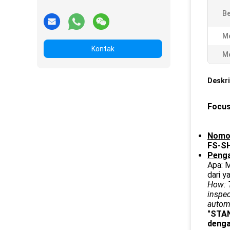
Be
Me
Kontak
Me
Deskri
Focus
Nomo
FS-S
Penga
Apa: 
dari y
How: T
inspec
automa
"STAN
denga