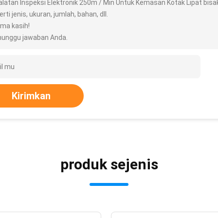
alatan Inspeksi Elektronik 250m / Min Untuk Kemasan Kotak Lipat bisa
rti jenis, ukuran, jumlah, bahan, dll.
ima kasih!
unggu jawaban Anda.
Kirimkan
produk sejenis