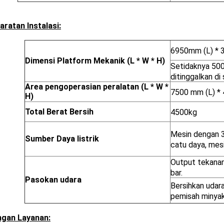
aratan Instalasi:
6950mm (L) * 
Dimensi Platform Mekanik (L * W * H)
Setidaknya 500
ditinggalkan di
Area pengoperasian peralatan (L * W *
7500 mm (L) *
H)
Total Berat Bersih
4500kg
Mesin dengan 
Sumber Daya listrik
catu daya, mesi
Output tekanan
bar.
Pasokan udara
Bersihkan udar
pemisah minyak
gan Layanan: