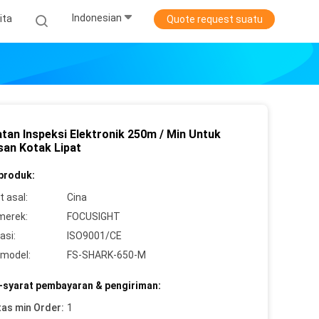
Indonesian
ita
Quote request suatu
atan Inspeksi Elektronik 250m / Min Untuk
an Kotak Lipat
 produk:
 asal:
Cina
merek:
FOCUSIGHT
asi:
ISO9001/CE
model:
FS-SHARK-650-M
-syarat pembayaran & pengiriman:
tas min Order:
1