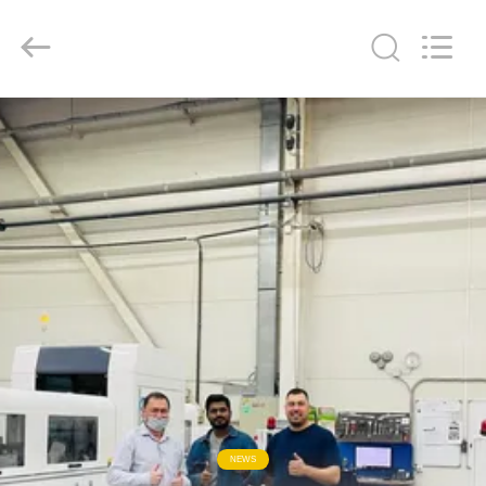
2026
Focusight
Technology
Co.,Ltd.
All
Rights
Reserved.
RUMAH
PRODUK
TENTANG
KAMI
TUR
PABRIK
KONTROL
NEWS