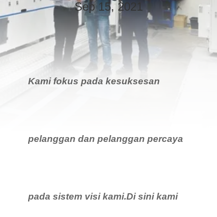
KUALITAS
Sep 15, 2021
HUBUNGI
KAMI
BERITA
Kami fokus pada kesuksesan
PERMINTAAN
PENAWARAN
pelanggan dan pelanggan percaya
SITEMAP
PRIVACY
pada sistem visi kami.Di sini kami
POLICY