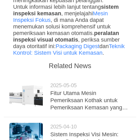
meningkatkan kepuasan pelanggan.
Untuk informasi lebih lanjut tentang
sistem
inspeksi kemasan
, menjelajahi
Mesin
Inspeksi Fokus
, di mana Anda dapat
menemukan solusi komprehensif untuk
pemeriksaan kemasan otomatis.
peralatan
inspeksi visual otomatis
, periksa sumber
daya otoritatif ini:
Packaging Digest
dan
Teknik
Kontrol: Sistem Visi untuk Kemasan
.
Related News
2025-05-05
Fitur Utama Mesin
Pemeriksaan Kothak untuk
Pemeriksaan Kemasan yang
Efisien
2025-04-10
Sistem Inspeksi Visi Mesin: