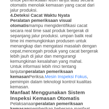
otomatis menolak kemasan yang cacat dari
jalur produksi.
4.
Deteksi Cacat Waktu Nyata
Peralatan pemeriksaan visual
otomatis
mampu mengidentifikasi cacat
secara real time saat produk bergerak di
sepanjang jalur produksi. umpan balik real
time ini memungkinkan produsen untuk
menangkap dan mengatasi masalah dengan
cepat,mencegah produk yang cacat bergerak
lebih jauh di jalur dan mengurangi
kemungkinan kesalahan yang mahal.
Untuk informasi lebih rinci tentang
lanjutan
peralatan pemeriksaan
kemasan
Periksa.
Mesin Inspeksi Fokus
,
pemimpin dalam teknologi kontrol kualitas
kemasan.
Manfaat Menggunakan Sistem
Inspeksi Kemasan Otomatis
Pelaksanaan
peralatan pemeriksaan
kemasan
memberikan beberapa manfaat