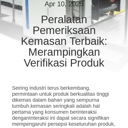
KUALITAS
Apr 10, 2025
Peralatan
HUBUNGI
Pemeriksaan
KAMI
Kemasan Terbaik:
BERITA
Merampingkan
Verifikasi Produk
PERMINTAAN
PENAWARAN
Seiring industri terus berkembang,
SITEMAP
permintaan untuk produk berkualitas tinggi
dikemas dalam bahan yang sempurna
tumbuh.kemasan seringkali adalah hal
PRIVACY
pertama yang konsumen berinteraksi
denganInteraksi ini dapat secara signifikan
POLICY
mempengaruhi persepsi keseluruhan produk,