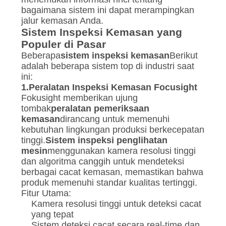
bagaimana sistem ini dapat merampingkan
jalur kemasan Anda.
Sistem Inspeksi Kemasan yang
Populer di Pasar
Beberapa
sistem inspeksi kemasan
Berikut
adalah beberapa sistem top di industri saat
ini:
1.
Peralatan Inspeksi Kemasan Focusight
Fokusight memberikan ujung
tombak
peralatan pemeriksaan
kemasan
dirancang untuk memenuhi
kebutuhan lingkungan produksi berkecepatan
tinggi.
Sistem inspeksi penglihatan
mesin
menggunakan kamera resolusi tinggi
dan algoritma canggih untuk mendeteksi
berbagai cacat kemasan, memastikan bahwa
produk memenuhi standar kualitas tertinggi.
Fitur Utama:
Kamera resolusi tinggi untuk deteksi cacat
yang tepat
Sistem deteksi cacat secara real-time dan