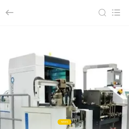
2026
Focusight
Technology
Co.,Ltd.
All
Rights
Reserved.
RUMAH
PRODUK
TENTANG
KAMI
TUR
PABRIK
KONTROL
NEWS